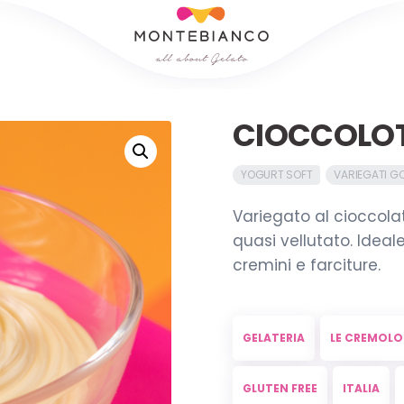
CIOCCOLOT
YOGURT SOFT
VARIEGATI G
Variegato al cioccol
quasi vellutato. Ideale
cremini e farciture.
GELATERIA
LE CREMOLO
GLUTEN FREE
ITALIA