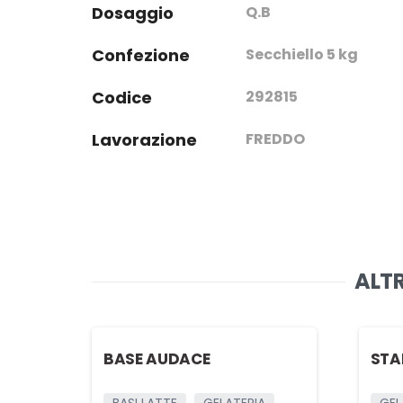
Dosaggio
Q.B
Confezione
Secchiello 5 kg
Codice
292815
Lavorazione
FREDDO
ALTR
BASE AUDACE
STA
BASI LATTE
GELATERIA
GEL