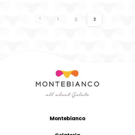
1
2
3
Montebianco